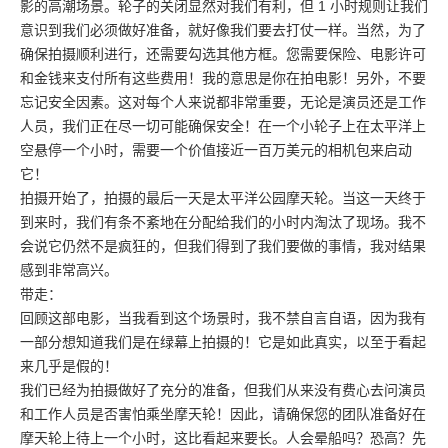
影的高潮场景。轮子的关闭显然对我们有利，但 1 小时规则让我们
意识到我们必须做好准备，就好像我们要去打仗一样。当然，为了
确保拍摄顺利进行，还需要勾选其他方框。您需要保险、电影许可
和金钱来支付所有这些费用！我的意思是你在拍电影！另外，不要
忘记安全因素。这对每个人来说都非常重要，无论是演员还是工作
人员，我们正在尽一切可能确保安全！在一个小轮子上在太平洋上
空悬停一个小时，需要一个价值接近一百万美元的相机包来启动
它！
拍摄开始了，拍摄的最后一天是太平洋公园摩天轮。当这一天终于
到来时，我们有条不紊地在分配给我们的小时内淘汰了现场。我不
会说它仍然不是疯狂的，但我们得到了我们要做的事情，我对结果
感到非常高兴。
带走：
回顾这部电影，当我看到这个场景时，我不禁自言自语，因为我有
一部分想知道我们是在绿幕上拍摄的！它是如此真实，以至于看起
来几乎是假的！
我们已经为拍摄做好了充分的准备，但我们从来没有费心去问演员
和工作人员是否害怕乘坐摩天轮！因此，请确保您的团队准备好在
摩天轮上待上一个小时，这比看起来要长。人会晕船吗？恐高？先