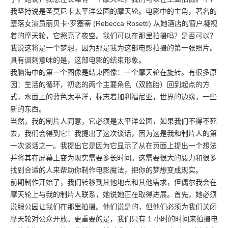
我坚持说是圣莫尼卡太平洋公园的摩天轮。电影中的主角，著名的
堕落女演员丽贝卡·罗塞蒂 (Rebecca Rosetti) 从她酒店的窗户凝视
着的摩天轮，它照亮了夜空。我们可以在那里拍摄吗？是否可以？
我说这将是一个梦想，因为那是我为这部电影拍摄的第一张照片。
具有讽刺意味的是，这部电影的结束形象。
我脑海中的第一个图像是结束图像：一个摩天轮在旋转。有很多原
因：生活的循环，初恋的两个主要角色（双胞胎）回到起点的方
式，水面上的蓝色太平洋，标志着加利福尼亚，世界的边缘，一些
新的东西。
当然，我的制片人同意，它必须是太平洋公园，如果我们不得不死
去，我们会得到它！我提出了这次谈话，因为这是我和制片人的第
一次谈话之一。我提出它是因为它显示了从在页面上提出一个想法
并将其在屏幕上变为现实需要多长时间。这需要很大的毅力和很多
找到合适的人来帮助你制作电影魔法，把你的梦想变成现实。
前期制作开始了，我们转移到其他地点和其他需求，但偶尔我会在
摩天轮上与我的制片人联系，她说她正在取得进展。首先，她必须
说服公园让我们在那里拍摄。他们说是的，但他们必须为我们关闭
摩天轮对公众开放。更重要的是，我们只有 1 小时的时间来拍摄电